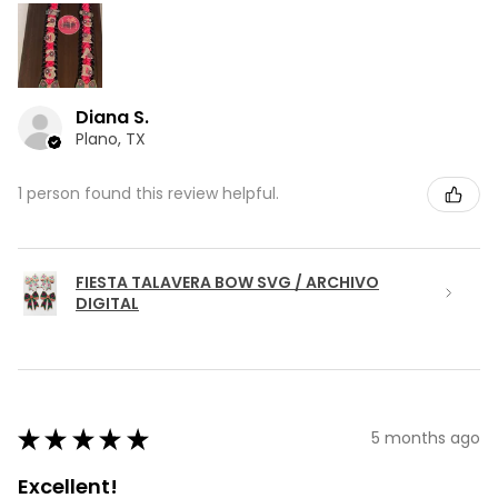
Diana S.
Plano, TX
1 person found this review helpful.
FIESTA TALAVERA BOW SVG / ARCHIVO
DIGITAL
★
★
★
★
★
5 months ago
Excellent!