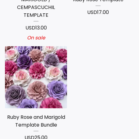
CEMPASCUCHIL
USD
17.00
TEMPLATE
USD
13.00
On sale
Ruby Rose and Marigold
Template Bundle
USD
25.00