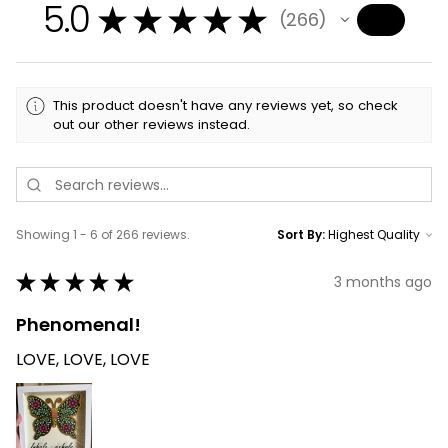
5.0
★
★
★
★
★
266
266
This product doesn't have any reviews yet, so check
out our other reviews instead.
Showing 1 - 6 of 266 reviews.
Sort By:
★
★
★
★
★
3 months ago
Phenomenal!
LOVE, LOVE, LOVE