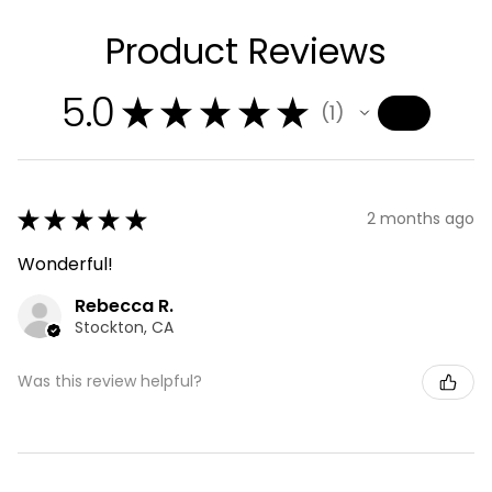
Product Reviews
5.0
★
★
★
★
★
1
1
★
★
★
★
★
2 months ago
Wonderful!
Rebecca R.
Stockton, CA
Was this review helpful?